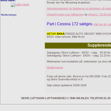
Vores bank:
firmaer der har tilknytning til pladsen.
Aktivitetskalender for klubberne og aktiviteter på pl
Virtuel flyvning over lufthavnen
og
Virtuel 2. Tid:28 mi
Medlemslogin
Part i Cessna 172 sælges.
Klik her for yd
METAR
EKKA
070620Z AUTO 28012KT 9999 OVC042
EKSV. Uden ansvar. Kilde lfv.se
Supplerende
Solopgang i Skive Lufthavn - EKSV - i dag: 05:34 for 
Solnedgang i Skive Lufthavn - EKSV - i dag: 21:23 for
Webmaster kan kontaktes på: webmaster (a) eksv.d
Medlemslogin
Fotos på denne side. Øverst er fra DM 2008. Foto:JO
og Skive Svæveflyveklub m.fl.
Side sidste opdateret 25/06-2026
SKIVE LUFTHAVN LUFTHAVNSVEJ 1 7840 HØJSLEV. TELEFON 61 29 