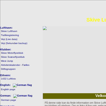
Skive L
Lufthavn:
Skive Lufthavn
Trafikregistrering
Vejr (Live data)
Vejr (Sekundær backup)
Klubber:
Skive Motorflyveklub
Skive Svæveflyveklub
West Jump
Aktivitetskalender - Fælles
Driftsgruppen
Erhverv:
1432 Luftfoto
English:
English page
Velk
German:
German page
På denne side kan du finde information om Skive Lufth
tre klubber på pladsen. Der er links til live vejr, webc